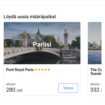
Löydä uusia määräpaikat
Pariisi
Pont Royal Paris
The Capi
Townho
alkaen
alkaen
Varaa
280
332
US$
US