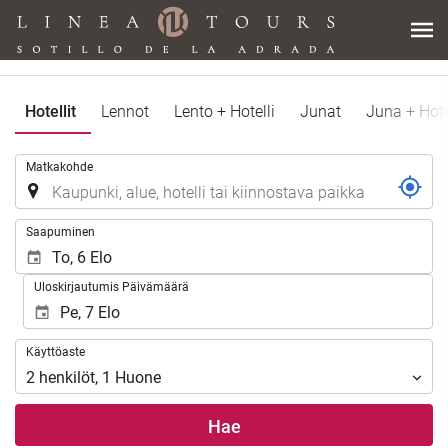
Hotellit
Lennot
Lento + Hotelli
Junat
Juna + Hote
.
Matkakohde
.
Saapuminen
Uloskirjautumis Päivämäärä
Käyttöaste
Käyttöaste
2
henkilöt
,
1
Huone
Hae