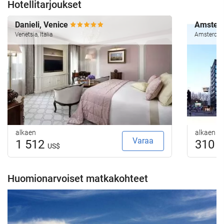
Hotellitarjoukset
Danieli, Venice
Amsterd
Venetsia, Italia
Amsterdam
alkaen
alkaen
Varaa
1 512
310
US$
U
Huomionarvoiset matkakohteet