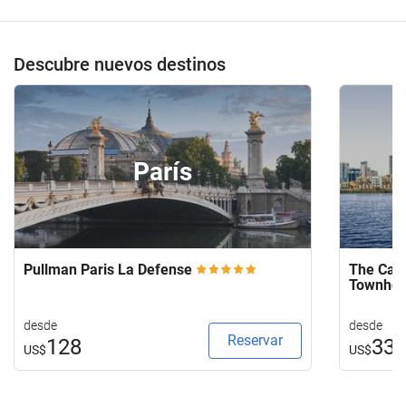
de
su
hotel.
Descubre nuevos destinos
París
Pullman Paris La Defense
The Capi
Townho
desde
desde
Reservar
128
33
US$
US$