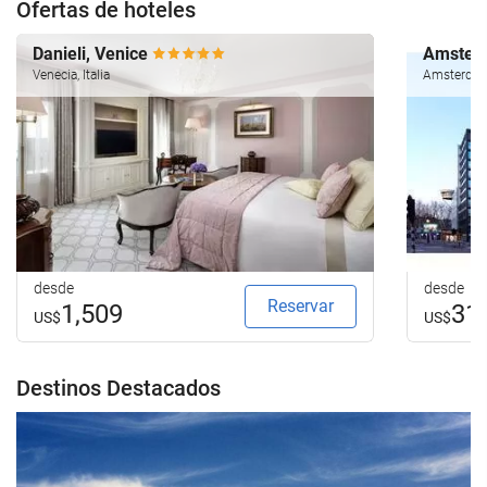
Ofertas de hoteles
Danieli, Venice
Amsterd
Venecia, Italia
Amsterdam
desde
desde
Reservar
1,509
31
US$
US$
Destinos Destacados