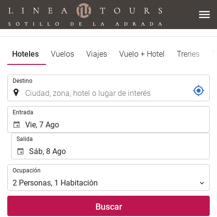
Hoteles
Vuelos
Viajes
Vuelo + Hotel
Trenes
T
Introduzca
Destino
el
lugar
de
Introduzca
Entrada
destino
las
en
fechas
Salida
el
de
que
inicio
realizar
y
Ocupación
la
Ocupación
fin
búsqueda
para
2
Personas
,
1
Habitación
de
realizar
su
la
Buscar
alojamiento..
búsqueda