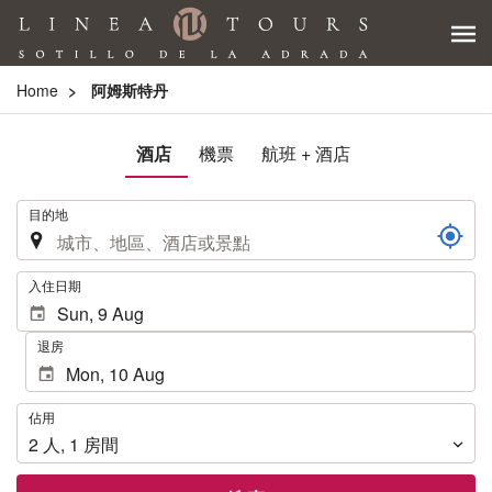
Home
阿姆斯特丹
酒店
機票
航班 + 酒店
.
目的地
.
入住日期
退房
佔
佔用
用
2
人
,
1
房間