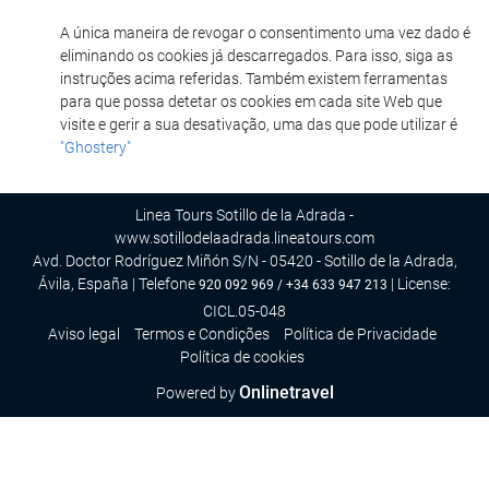
A única maneira de revogar o consentimento uma vez dado é
eliminando os cookies já descarregados. Para isso, siga as
instruções acima referidas. Também existem ferramentas
para que possa detetar os cookies em cada site Web que
visite e gerir a sua desativação, uma das que pode utilizar é
"Ghostery"
Linea Tours Sotillo de la Adrada -
www.sotillodelaadrada.lineatours.com
Avd. Doctor Rodríguez Miñón S/N - 05420 - Sotillo de la Adrada,
Ávila, España | Telefone
| License:
920 092 969 / +34 633 947 213
CICL.05-048
Aviso legal
Termos e Condições
Política de Privacidade
Política de cookies
Onlinetravel
Powered by