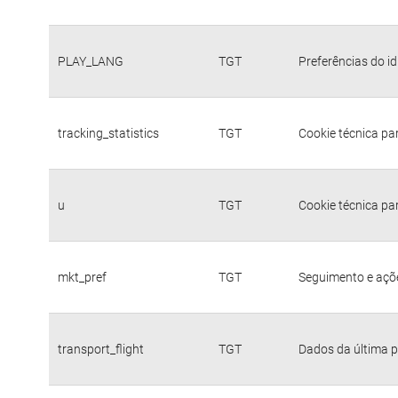
PLAY_LANG
TGT
Preferências do i
tracking_statistics
TGT
Cookie técnica pa
u
TGT
Cookie técnica pa
mkt_pref
TGT
Seguimento e açõe
transport_flight
TGT
Dados da última p