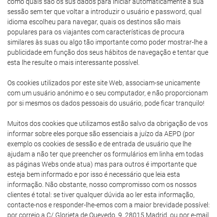
como quais são os sus dados para iniciar automaticamente a sua
sessão sem ter que voltar a introduzir o usuário e password, qual
idioma escolheu para navegar, quais os destinos são mais
populares para os viajantes com características de procura
similares às suas ou algo tão importante como poder mostrar-lhe a
publicidade em função dos seus hábitos de navegação e tentar que
esta lhe resulte o mais interessante possível.
Os cookies utilizados por este site Web, associam-se unicamente
com um usuário anónimo e o seu computador, e não proporcionam
por si mesmos os dados pessoais do usuário, pode ficar tranquilo!
Muitos dos cookies que utilizamos estão salvo da obrigação de vos
informar sobre eles porque são essenciais a juízo da AEPD (por
exemplo os cookies de sessão e de entrada de usuário que lhe
ajudam a não ter que preencher os formulários em linha em todas
as páginas Webs onde atua) mas para outros é importante que
esteja bem informado e por isso é necessário que leia esta
informação. Não obstante, nosso compromisso com os nossos
clientes é total: se tiver qualquer dúvida ao ler esta informação,
contacte-nos e responder-lhe-emos com a maior brevidade possível:
por correio a C/ Glorieta de Quevedo, 9, 28015 Madrid, ou por e-mail