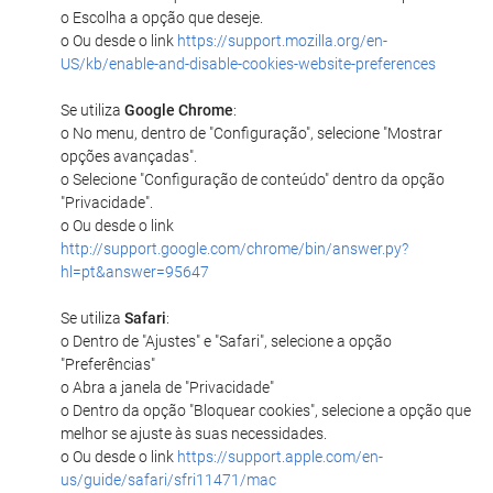
o Escolha a opção que deseje.
o Ou desde o link
https://support.mozilla.org/en-
US/kb/enable-and-disable-cookies-website-preferences
Se utiliza
Google Chrome
:
o No menu, dentro de "Configuração", selecione "Mostrar
opções avançadas".
o Selecione "Configuração de conteúdo" dentro da opção
"Privacidade".
o Ou desde o link
http://support.google.com/chrome/bin/answer.py?
hl=pt&answer=95647
Se utiliza
Safari
:
o Dentro de "Ajustes" e "Safari", selecione a opção
"Preferências"
o Abra a janela de "Privacidade"
o Dentro da opção "Bloquear cookies", selecione a opção que
melhor se ajuste às suas necessidades.
o Ou desde o link
https://support.apple.com/en-
us/guide/safari/sfri11471/mac