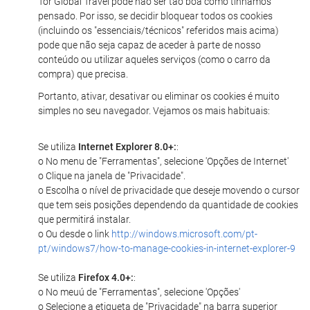
Tor Global Travel pode não ser tão boa como tínhamos
pensado. Por isso, se decidir bloquear todos os cookies
(incluindo os "essenciais/técnicos" referidos mais acima)
pode que não seja capaz de aceder à parte de nosso
conteúdo ou utilizar aqueles serviços (como o carro da
compra) que precisa.
Portanto, ativar, desativar ou eliminar os cookies é muito
simples no seu navegador. Vejamos os mais habituais:
Se utiliza
Internet Explorer 8.0+:
:
o No menu de "Ferramentas", selecione 'Opções de Internet'
o Clique na janela de "Privacidade".
o Escolha o nível de privacidade que deseje movendo o cursor
que tem seis posições dependendo da quantidade de cookies
que permitirá instalar.
o Ou desde o link
http://windows.microsoft.com/pt-
pt/windows7/how-to-manage-cookies-in-internet-explorer-9
Se utiliza
Firefox 4.0+:
:
o No meuú de "Ferramentas", selecione 'Opções'
o Selecione a etiqueta de "Privacidade" na barra superior